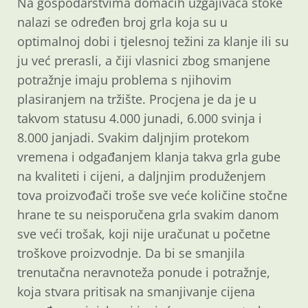
Na gospodarstvima domaćih uzgajivača stoke
nalazi se određen broj grla koja su u
optimalnoj dobi i tjelesnoj težini za klanje ili su
ju već prerasli, a čiji vlasnici zbog smanjene
potražnje imaju problema s njihovim
plasiranjem na tržište. Procjena je da je u
takvom statusu 4.000 junadi, 6.000 svinja i
8.000 janjadi. Svakim daljnjim protekom
vremena i odgađanjem klanja takva grla gube
na kvaliteti i cijeni, a daljnjim produženjem
tova proizvođači troše sve veće količine stočne
hrane te su neisporučena grla svakim danom
sve veći trošak, koji nije uračunat u početne
troškove proizvodnje. Da bi se smanjila
trenutačna neravnoteža ponude i potražnje,
koja stvara pritisak na smanjivanje cijena