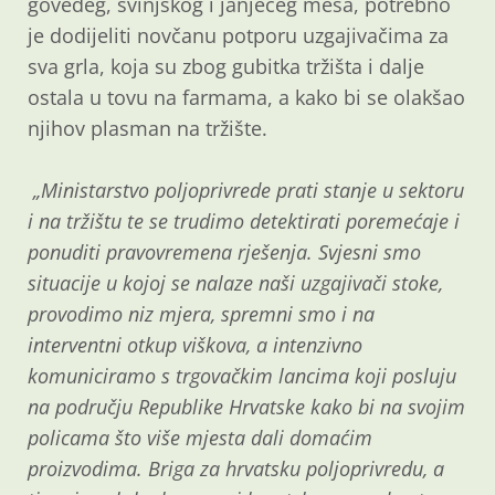
goveđeg, svinjskog i janjećeg mesa, potrebno
je dodijeliti novčanu potporu uzgajivačima za
sva grla, koja su zbog gubitka tržišta i dalje
ostala u tovu na farmama, a kako bi se olakšao
njihov plasman na tržište.
„Ministarstvo poljoprivrede prati stanje u sektoru
i na tržištu te se trudimo detektirati poremećaje i
ponuditi pravovremena rješenja. Svjesni smo
situacije u kojoj se nalaze naši uzgajivači stoke,
provodimo niz mjera, spremni smo i na
interventni otkup viškova, a intenzivno
komuniciramo s trgovačkim lancima koji posluju
na području Republike Hrvatske kako bi na svojim
policama što više mjesta dali domaćim
proizvodima. Briga za hrvatsku poljoprivredu, a