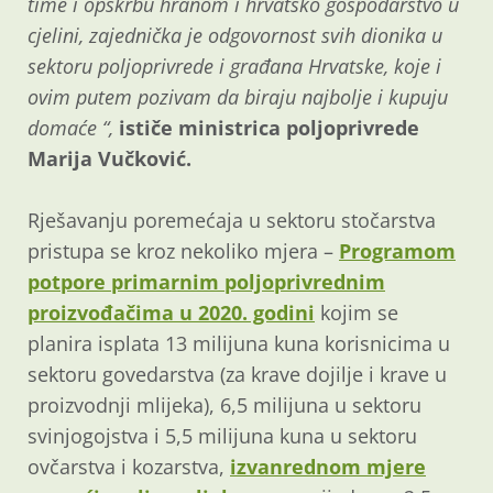
time i opskrbu hranom i hrvatsko gospodarstvo u
cjelini, zajednička je odgovornost svih dionika u
sektoru poljoprivrede i građana Hrvatske, koje i
ovim putem pozivam da biraju najbolje i kupuju
domaće “,
ističe ministrica poljoprivrede
Marija Vučković.
Rješavanju poremećaja u sektoru stočarstva
pristupa se kroz nekoliko mjera –
Programom
potpore primarnim poljoprivrednim
proizvođačima u 2020. godini
kojim se
planira isplata 13 milijuna kuna korisnicima u
sektoru govedarstva (za krave dojilje i krave u
proizvodnji mlijeka), 6,5 milijuna u sektoru
svinjogojstva i 5,5 milijuna kuna u sektoru
ovčarstva i kozarstva,
izvanrednom mjere