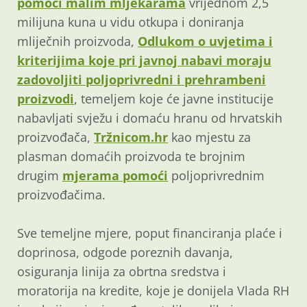
pomoći malim mljekarama
vrijednom 2,5
milijuna kuna u vidu otkupa i doniranja
mliječnih proizvoda,
Odlukom o uvjetima i
kriterijima koje pri javnoj nabavi moraju
zadovoljiti poljoprivredni i prehrambeni
proizvodi
, temeljem koje će javne institucije
nabavljati svježu i domaću hranu od hrvatskih
proizvođača,
Tržnicom.hr
kao mjestu za
plasman domaćih proizvoda te brojnim
drugim
mjerama pomoći
poljoprivrednim
proizvođačima.
Sve temeljne mjere, poput financiranja plaće i
doprinosa, odgode poreznih davanja,
osiguranja linija za obrtna sredstva i
moratorija na kredite, koje je donijela Vlada RH