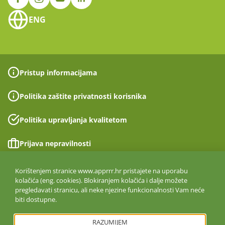
ENG
Pristup informacijama
Politika zaštite privatnosti korisnika
Politika upravljanja kvalitetom
Prijava nepravilnosti
Izjava o pristupačnosti
Korištenjem stranice www.apprrr.hr pristajete na uporabu
kolačića (eng. cookies). Blokiranjem kolačića i dalje možete
pregledavati stranicu, ali neke njezine funkcionalnosti Vam neće
Politika informacijske sigurnosti
biti dostupne.
ISO 27001:2022
RAZUMIJEM