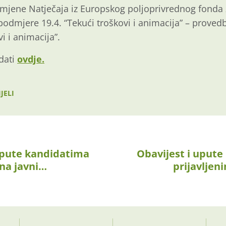
mjene Natječaja iz Europskog poljoprivrednog fonda z
odmjere 19.4. “Tekući troškovi i animacija” – provedb
vi i animacija”.
dati
ovdje.
JELI
upute kandidatima
Obavijest i uput
 na javni…
prijavljen