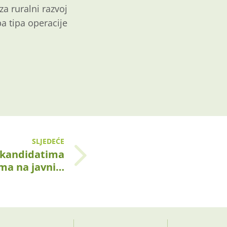
a ruralni razvoj
a tipa operacije
SLJEDEĆE
e kandidatima
ima na javni…