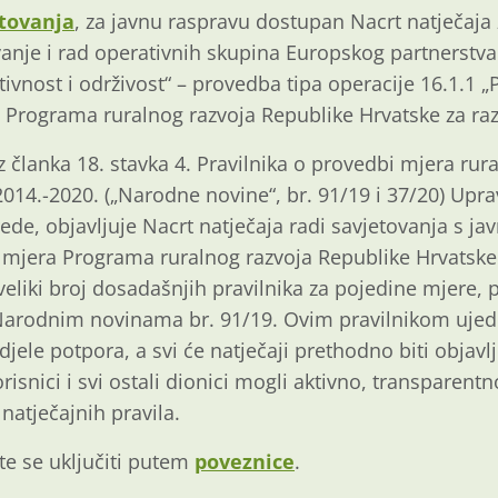
etovanja
, za javnu raspravu dostupan Nacrt natječaj
anje i rad operativnih skupina Europskog partnerstva 
ivnost i održivost“ – provedba tipa operacije 16.1.1 „
z Programa ruralnog razvoja Republike Hrvatske za raz
 članka 18. stavka 4. Pravilnika o provedbi mjera rur
014.-2020. („Narodne novine“, br. 91/19 i 37/20) Uprav
rede, objavljuje Nacrt natječaja radi savjetovanja s 
i mjera Programa ruralnog razvoja Republike Hrvatske 
veliki broj dosadašnjih pravilnika za pojedine mjere, 
 Narodnim novinama br. 91/19. Ovim pravilnikom uje
ele potpora, a svi će natječaji prethodno biti objavlj
risnici i svi ostali dionici mogli aktivno, transparen
 natječajnih pravila.
te se uključiti putem
poveznice
.