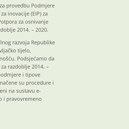
a za provedbu Podmjere
za inovacije (EIP) za
Potpora za osnivanje
doblje 2014. – 2020.
alnog razvoja Republike
ljačko tijelo,
javnošću. Podsjećamo da
za razdoblje 2014. –
podmjere i tipove
dnačene su procedure i
eni na sustavu e-
tno i pravovremeno