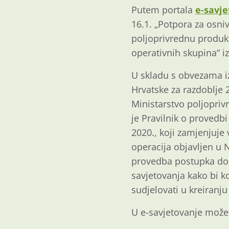
Putem portala
e-savj
16.1. „Potpora za osniv
poljoprivrednu produkt
operativnih skupina“ i
U skladu s obvezama iz
Hrvatske za razdoblje 2
Ministarstvo poljopriv
je Pravilnik o provedb
2020., koji zamjenjuje 
operacija objavljen u
provedba postupka dodj
savjetovanja kako bi ko
sudjelovati u kreiranju
U e-savjetovanje može