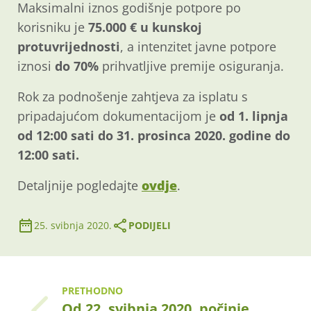
Maksimalni iznos godišnje potpore po
korisniku je
75.000 € u kunskoj
protuvrijednosti
, a intenzitet javne potpore
iznosi
do 70%
prihvatljive premije osiguranja.
Rok za podnošenje zahtjeva za isplatu s
pripadajućom dokumentacijom je
od 1. lipnja
od 12:00 sati do 31. prosinca 2020. godine do
12:00 sati.
Detaljnije pogledajte
ovdje
.
25. svibnja 2020.
PODIJELI
PRETHODNO
Od 22. svibnja 2020. počinje