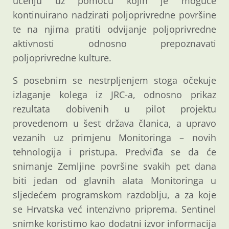
učenju uz pomoću kojih je moguće
kontinuirano nadzirati poljoprivredne površine
te na njima pratiti odvijanje poljoprivredne
aktivnosti odnosno prepoznavati
poljoprivredne kulture.
S posebnim se nestrpljenjem stoga očekuje
izlaganje kolega iz JRC-a, odnosno prikaz
rezultata dobivenih u pilot projektu
provedenom u šest država članica, a upravo
vezanih uz primjenu Monitoringa – novih
tehnologija i pristupa. Predviđa se da će
snimanje Zemljine površine svakih pet dana
biti jedan od glavnih alata Monitoringa u
sljedećem programskom razdoblju, a za koje
se Hrvatska već intenzivno priprema. Sentinel
snimke koristimo kao dodatni izvor informacija