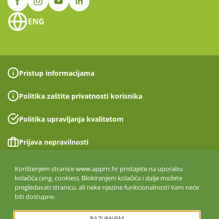
ENG
Pristup informacijama
Politika zaštite privatnosti korisnika
Politika upravljanja kvalitetom
Prijava nepravilnosti
Izjava o pristupačnosti
Korištenjem stranice www.apprrr.hr pristajete na uporabu
kolačića (eng. cookies). Blokiranjem kolačića i dalje možete
pregledavati stranicu, ali neke njezine funkcionalnosti Vam neće
Politika informacijske sigurnosti
biti dostupne.
ISO 27001:2022
RAZUMIJEM