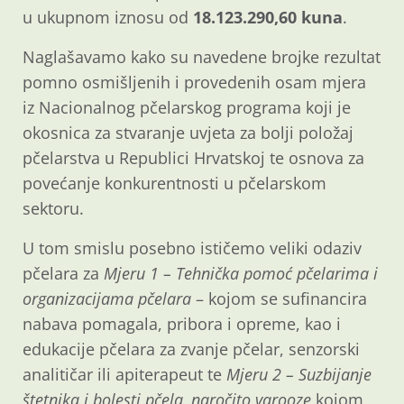
u ukupnom iznosu od
18.123.290,60 kuna
.
Naglašavamo kako su navedene brojke rezultat
pomno osmišljenih i provedenih osam mjera
iz Nacionalnog pčelarskog programa koji je
okosnica za stvaranje uvjeta za bolji položaj
pčelarstva u Republici Hrvatskoj te osnova za
povećanje konkurentnosti u pčelarskom
sektoru.
U tom smislu posebno ističemo veliki odaziv
pčelara za
Mjeru 1 – Tehnička pomoć pčelarima i
organizacijama pčelara
– kojom se sufinancira
nabava pomagala, pribora i opreme, kao i
edukacije pčelara za zvanje pčelar, senzorski
analitičar ili apiterapeut te
Mjeru 2 – Suzbijanje
štetnika i bolesti pčela, naročito varooze
kojom