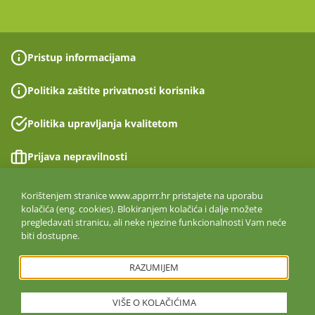
Pristup informacijama
Politika zaštite privatnosti korisnika
Politika upravljanja kvalitetom
Prijava nepravilnosti
Izjava o pristupačnosti
Korištenjem stranice www.apprrr.hr pristajete na uporabu
kolačića (eng. cookies). Blokiranjem kolačića i dalje možete
pregledavati stranicu, ali neke njezine funkcionalnosti Vam neće
Politika informacijske sigurnosti
biti dostupne.
ISO 27001:2022
RAZUMIJEM
VIŠE O KOLAČIĆIMA
Copyright © 2026. Agencija za plaćanja u poljoprivredi, ribarstvu i