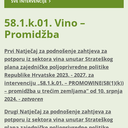
SVE INTERVENCIJE
58.1.k.01. Vino –
Promidžba
Prvi Natječaj za podnošenje zahtjeva za
potporu iz sektora vina unutar Strateškog
plana zajedničke poljoprivredne politike
Republike Hrvatske 2023. - 2027. za
intervenciju „58.1.k.01. – PROMOWINE(58(1)(k))
– promidžba u trećim zemljama“ od 10. srpnja
2024. -
zatvoren
Drugi Natječaj za podnošenje zahtjeva za
potporu iz sektora vina unutar Strateškog
plana zajedničke poljoprivredne politike