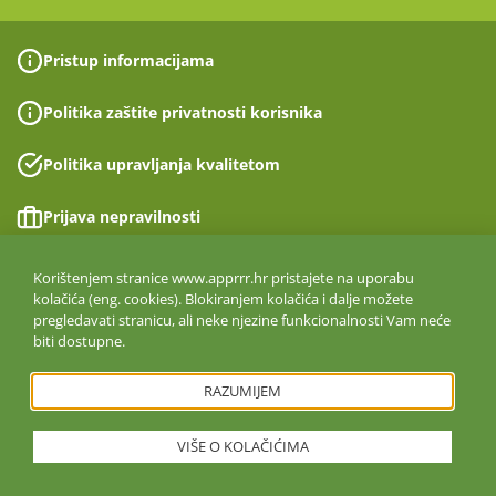
Pristup informacijama
Politika zaštite privatnosti korisnika
Politika upravljanja kvalitetom
Prijava nepravilnosti
Izjava o pristupačnosti
Korištenjem stranice www.apprrr.hr pristajete na uporabu
kolačića (eng. cookies). Blokiranjem kolačića i dalje možete
pregledavati stranicu, ali neke njezine funkcionalnosti Vam neće
Politika informacijske sigurnosti
biti dostupne.
ISO 27001:2022
RAZUMIJEM
VIŠE O KOLAČIĆIMA
Copyright © 2026. Agencija za plaćanja u poljoprivredi, ribarstvu i
ruralnom razvoju