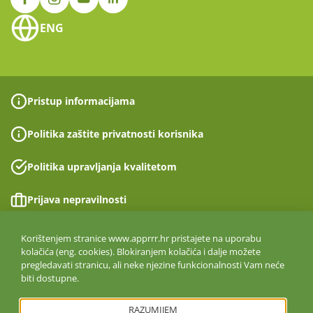
ENG
Pristup informacijama
Politika zaštite privatnosti korisnika
Politika upravljanja kvalitetom
Prijava nepravilnosti
Izjava o pristupačnosti
Korištenjem stranice www.apprrr.hr pristajete na uporabu
kolačića (eng. cookies). Blokiranjem kolačića i dalje možete
pregledavati stranicu, ali neke njezine funkcionalnosti Vam neće
Politika informacijske sigurnosti
biti dostupne.
ISO 27001:2022
RAZUMIJEM