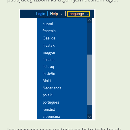
Ispunjavanje ovog upitnika ne bi trebalo trajati