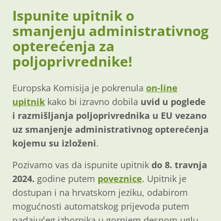
Ispunite upitnik o
smanjenju administrativnog
opterećenja za
poljoprivrednike!
Europska Komisija je pokrenula
on-line
upitnik
kako bi izravno dobila
uvid u poglede
i razmišljanja poljoprivrednika u EU vezano
uz smanjenje administrativnog opterećenja
kojemu su izloženi
.
Pozivamo vas da ispunite upitnik
do 8. travnja
2024.
godine putem
poveznice
. Upitnik je
dostupan i na hrvatskom jeziku, odabirom
mogućnosti automatskog prijevoda putem
padajućeg izbornika u gornjem desnom uglu.