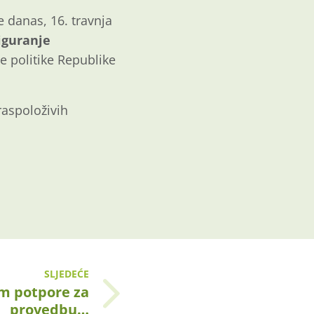
e danas, 16. travnja
iguranje
e politike Republike
aspoloživih
SLJEDEĆE
am potpore za
provedbu…