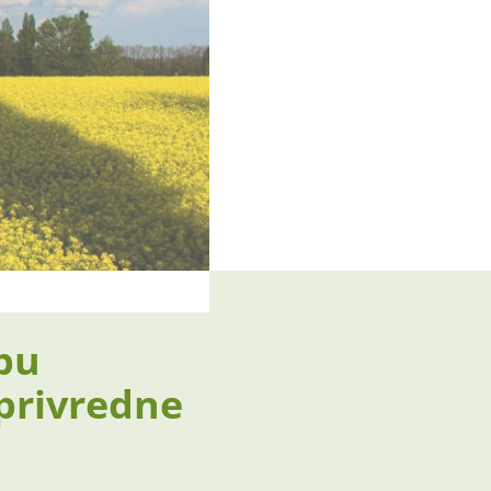
bu
oprivredne