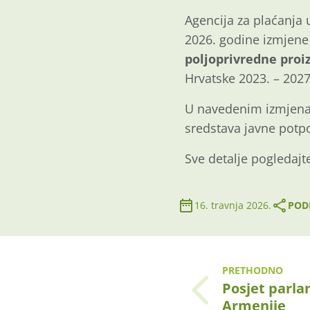
Agencija za plaćanja u
2026. godine izmjene
poljoprivredne proi
Hrvatske 2023. – 2027
U navedenim izmjenam
sredstava javne potpo
Sve detalje pogledaj
16. travnja 2026.
PODI
PRETHODNO
Posjet parl
Armenije