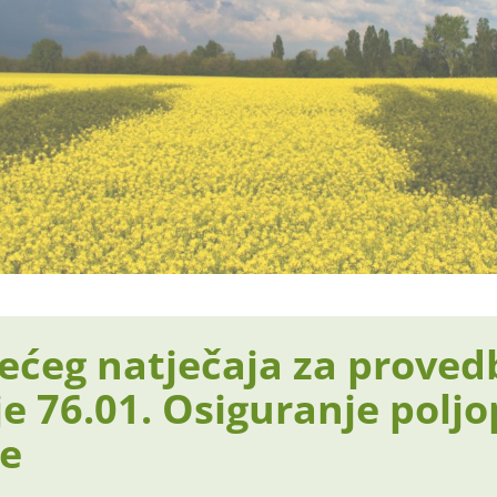
ećeg natječaja za proved
je 76.01. Osiguranje polj
je