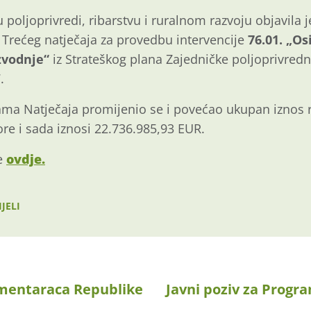
 poljoprivredi, ribarstvu i ruralnom razvoju objavila j
 Trećeg natječaja za provedbu intervencije
76.01. „Os
zvodnje“
iz Strateškog plana Zajedničke poljoprivredn
.
a Natječaja promijenio se i povećao ukupan iznos r
re i sada iznosi 22.736.985,93 EUR.
te
ovdje.
JELI
amentaraca Republike
Javni poziv za Progr