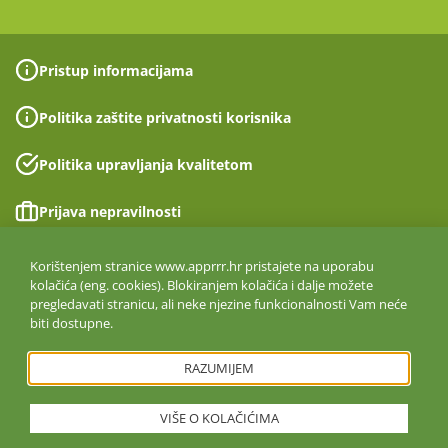
Pristup informacijama
Politika zaštite privatnosti korisnika
Politika upravljanja kvalitetom
Prijava nepravilnosti
Izjava o pristupačnosti
Korištenjem stranice www.apprrr.hr pristajete na uporabu
kolačića (eng. cookies). Blokiranjem kolačića i dalje možete
pregledavati stranicu, ali neke njezine funkcionalnosti Vam neće
Politika informacijske sigurnosti
biti dostupne.
ISO 27001:2022
RAZUMIJEM
VIŠE O KOLAČIĆIMA
Copyright © 2026. Agencija za plaćanja u poljoprivredi, ribarstvu i
ruralnom razvoju