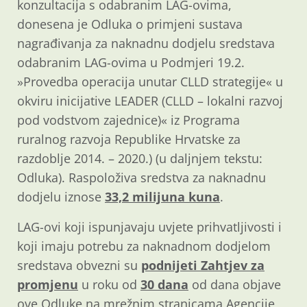
konzultacija s odabranim LAG-ovima,
donesena je Odluka o primjeni sustava
nagrađivanja za naknadnu dodjelu sredstava
odabranim LAG-ovima u Podmjeri 19.2.
»Provedba operacija unutar CLLD strategije« u
okviru inicijative LEADER (CLLD – lokalni razvoj
pod vodstvom zajednice)« iz Programa
ruralnog razvoja Republike Hrvatske za
razdoblje 2014. – 2020.) (u daljnjem tekstu:
Odluka). Raspoloživa sredstva za naknadnu
dodjelu iznose
33,2 milijuna kuna
.
LAG-ovi koji ispunjavaju uvjete prihvatljivosti i
koji imaju potrebu za naknadnom dodjelom
sredstava obvezni su
podnijeti Zahtjev za
promjenu
u roku od
30 dana
od dana objave
ove Odluke na mrežnim stranicama Agencije