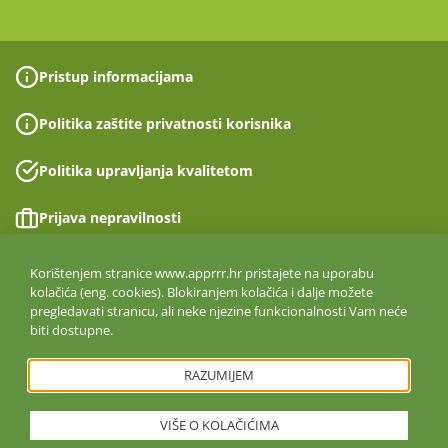
Pristup informacijama
Politika zaštite privatnosti korisnika
Politika upravljanja kvalitetom
Prijava nepravilnosti
Izjava o pristupačnosti
Korištenjem stranice www.apprrr.hr pristajete na uporabu
kolačića (eng. cookies). Blokiranjem kolačića i dalje možete
pregledavati stranicu, ali neke njezine funkcionalnosti Vam neće
Politika informacijske sigurnosti
biti dostupne.
ISO 27001:2022
RAZUMIJEM
VIŠE O KOLAČIĆIMA
Copyright © 2026. Agencija za plaćanja u poljoprivredi, ribarstvu i
ruralnom razvoju