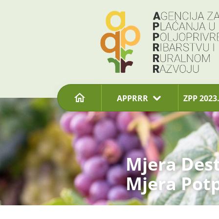
content
APPRRR
ZPP 2023.
Mjera Dest
Mjera Potp