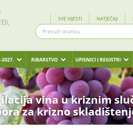
SVE VIJESTI
NATJEČAJI
-2027.
RIBARSTVO
UPISNICI I REGISTRI
ilacija vina u kriznim slu
ora za krizno skladištenj