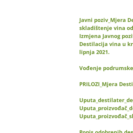
Javni poziv_Mjera De
skladištenje vina od
Izmjena Javnog pozi
Destilacija vina u k
lipnja 2021.
Vođenje podrumske 
PRILOZI_Mjera Destil
Uputa_destilater_des
Uputa_proizvođač_de
Uputa_proizvođač_sk
Popis odobrenih des