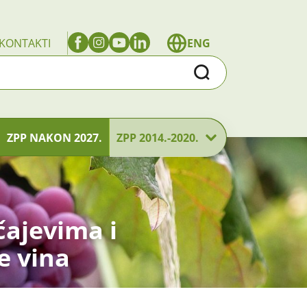
KONTAKTI
ENG
Traži
ZPP NAKON 2027.
ZPP 2014.-2020.
čajevima i
e vina