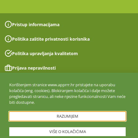
Pristup informacijama
Politika zaštite privatnosti korisnika
Politika upravljanja kvalitetom
Prijava nepravilnosti
Izjava o pristupačnosti
Korištenjem stranice www.apprrr.hr pristajete na uporabu
kolačića (eng. cookies). Blokiranjem kolačića i dalje možete
pregledavati stranicu, ali neke njezine funkcionalnosti Vam neće
Politika informacijske sigurnosti
biti dostupne.
ISO 27001:2022
RAZUMIJEM
VIŠE O KOLAČIĆIMA
Copyright © 2026. Agencija za plaćanja u poljoprivredi, ribarstvu i
ruralnom razvoju