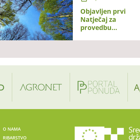
korištenje i
razvoj genetskih
Objavljen prvi
izvora u
Natječaj za
poljoprivredi za
provedbu
životinjske
intervencije
genetske
73.05.
resurse
Rekonstrukcija
(konverzija)
degradiranih
šuma
O NAMA
RIBARSTVO