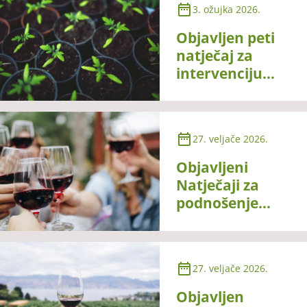
3. ožujka 2026.
Objavljen peti
natječaj za
intervenciju
70.05 – Potpora
za očuvanje,
održivo
27. veljače 2026.
korištenje i
razvoj genetskih
Objavljeni
izvora u
Natječaji za
poljoprivredi za
podnošenje
biljne genetske
zahtjeva za
resurse
potporu za
intervencije
27. veljače 2026.
“58.1.k.01. –
PROMOWINE –
Objavljen