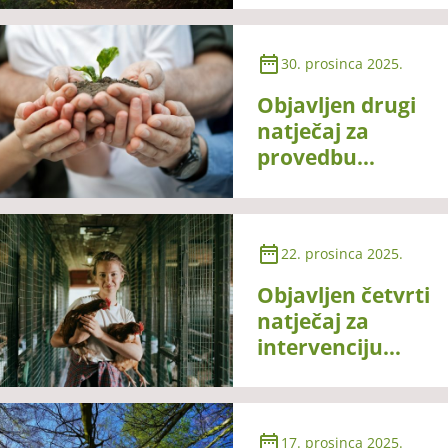
73.08. Izgradnja
šumske
30. prosinca 2025.
infrastrukture
Objavljen drugi
natječaj za
provedbu
intervencije
77.03. Potpora
za EIP
22. prosinca 2025.
operativne
skupine
Objavljen četvrti
natječaj za
intervenciju
70.05 – Potpora
za očuvanje,
održivo
17. prosinca 2025.