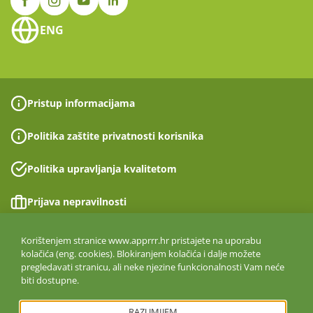
ENG
Pristup informacijama
Politika zaštite privatnosti korisnika
Politika upravljanja kvalitetom
Prijava nepravilnosti
Izjava o pristupačnosti
Korištenjem stranice www.apprrr.hr pristajete na uporabu
kolačića (eng. cookies). Blokiranjem kolačića i dalje možete
pregledavati stranicu, ali neke njezine funkcionalnosti Vam neće
Politika informacijske sigurnosti
biti dostupne.
ISO 27001:2022
RAZUMIJEM