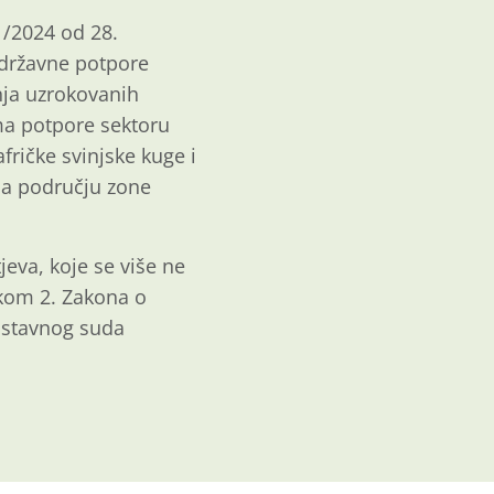
/2024 od 28.
 državne potpore
nja uzrokovanih
ma potpore sektoru
fričke svinjske kuge i
na području zone
eva, koje se više ne
kom 2. Zakona o
Ustavnog suda