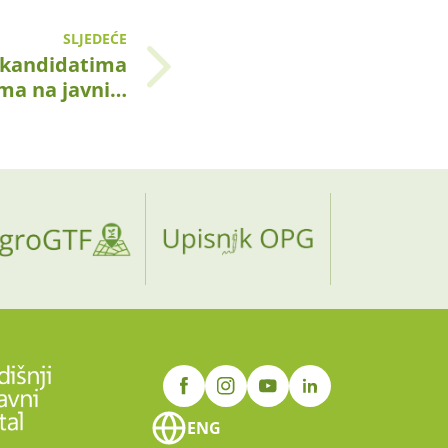
SLJEDEĆE
e kandidatima
ima na javni…
ENG