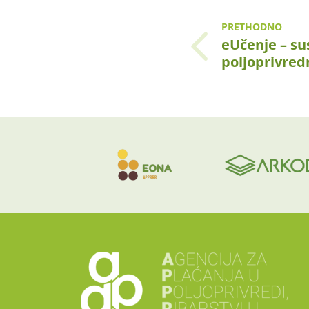
PRETHODNO
eUčenje – su
poljoprivre