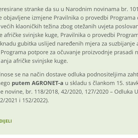
resirane stranke da su u Narodnim novinama br. 101
e objavljene izmjene Pravilnika o provedbi Programa
većih klaoničkih težina zbog otežanih uvjeta poslova
 afričke svinjske kuge, Pravilnika o provedbi Progra
knadu gubitka uslijed naređenih mjera za suzbijanje a
i Programa potpore za očuvanje proizvodnje prasadi 
anja afričke svinjske kuge.
ose se na način dostave odluka podnositeljima zahtj
 nego
putem AGRONET-a
u skladu s člankom 15. stav
ne novine, br. 118/2018, 42/2020, 127/2020 – Odluka 
2/2021 i 152/2022).
DIJELI