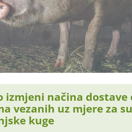
o izmjeni načina dostave
ma vezanih uz mjere za su
injske kuge