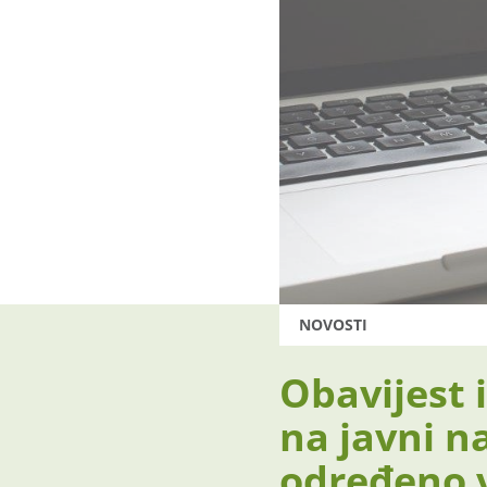
NOVOSTI
Obavijest 
na javni n
određeno v