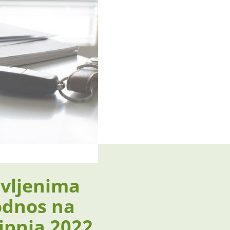
avljenima
 odnos na
ipnja 2022.