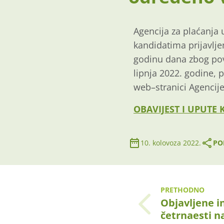
Agencija za plaćanja
kandidatima
prijavlj
godinu dana zbog po
lipnja
20
2
2
.
godine
,
p
web
–
stranici Agencije
OBAVIJEST I UPUTE
10. kolovoza 2022.
PO
PRETHODNO
Objavljene in
četrnaesti n