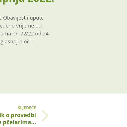
je Obavijest i upute
eđeno vrijeme od
nama br.
72
/2
2
od
24
.
glasnoj ploči i
SLJEDEĆE
ik o provedbi
e pčelarima…