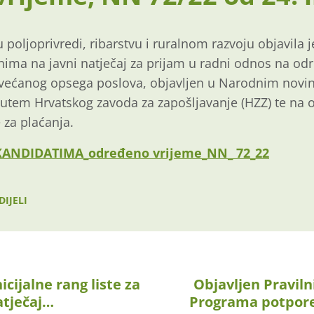
u poljop
r
i
vredi, ribarstvu i ruralnom
razvoju
objavila 
enima na javni natječaj za
prijam
u radni odnos
na
odr
većanog opsega poslova
, objavljen u Narodnim
novi
utem
Hrvatskog
zavoda za zapošljavanje (HZZ)
te
na
o
 za
plaćanja.
 KANDIDATIMA_određeno vrijeme_NN_ 72_22
DIJELI
icijalne rang liste za
Objavljen Praviln
atječaj…
Programa potpor