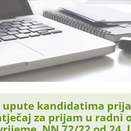
i upute kandidatima prij
atječaj za prijam u radni
rijeme, NN 72/22 od 24. l