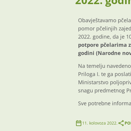
2022. godi
Obavještavamo pčelar
pomor pčelinjih zajed
2022. godine, da je 1
potpore pčelarima z
godini (Narodne nov
Na temelju navedenog 
Priloga I. te ga posl
Ministarstvo poljopri
snagu predmetnog Pra
Sve potrebne informac
11. kolovoza 2022.
PO