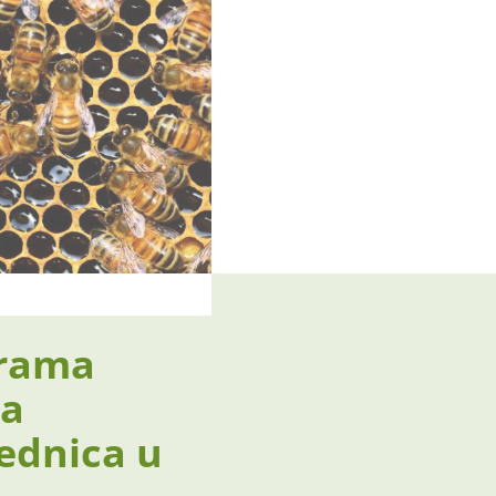
grama
ta
ednica u