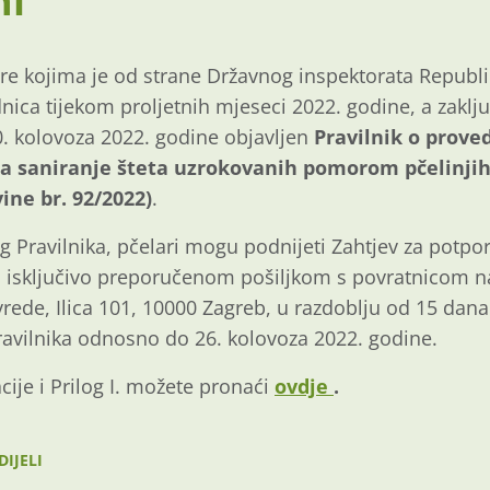
ni
e kojima je od strane Državnog inspektorata Republi
nica tijekom proljetnih mjeseci 2022. godine, a zaklj
0. kolovoza 2022. godine objavljen
Pravilnik o prove
a saniranje šteta uzrokovanih pomorom pčelinjih 
ine br. 92/2022)
.
Pravilnika, pčelari mogu podnijeti Zahtjev za potpor
ati isključivo preporučenom pošiljkom s povratnicom n
vrede, Ilica 101, 10000 Zagreb, u razdoblju od 15 dan
vilnika odnosno do 26. kolovoza 2022. godine.
ije i Prilog I. možete pronaći
ovdje
.
DIJELI