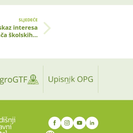
SLJEDEĆE
iskaz interesa
ača školskih…