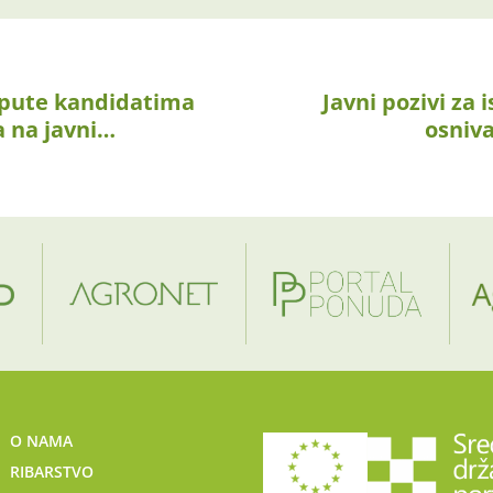
upute kandidatima
Javni pozivi za 
a na javni…
osniv
O NAMA
RIBARSTVO