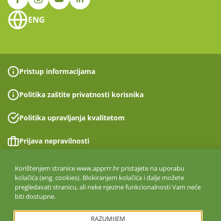
ENG
Pristup informacijama
Politika zaštite privatnosti korisnika
Politika upravljanja kvalitetom
Prijava nepravilnosti
Izjava o pristupačnosti
Korištenjem stranice www.apprrr.hr pristajete na uporabu
kolačića (eng. cookies). Blokiranjem kolačića i dalje možete
pregledavati stranicu, ali neke njezine funkcionalnosti Vam neće
Politika informacijske sigurnosti
biti dostupne.
ISO 27001:2022
RAZUMIJEM