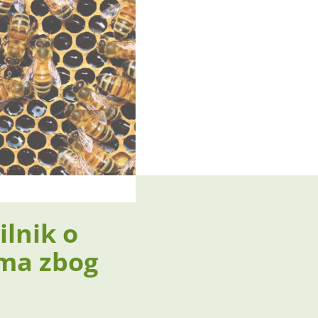
ilnik o
ima zbog