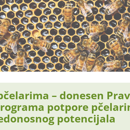
pčelarima – donesen Prav
programa potpore pčelar
edonosnog potencijala