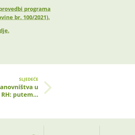
 provedbi programa
ine br. 100/2021).
dje.
SLJEDEĆE
stanovništva u
RH: putem…