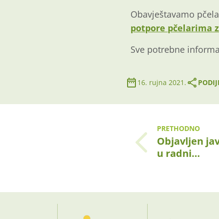
Obavještavamo pčelar
potpore pčelarima z
Sve potrebne informa
16. rujna 2021.
PODIJ
PRETHODNO
Objavljen jav
u radni…