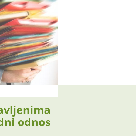
javljenima
adni odnos