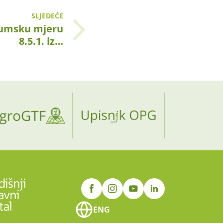
SLJEDEĆE
 šumsku mjeru
8.5.1. iz…
ENG