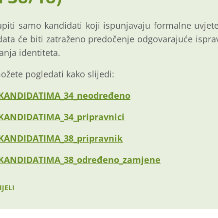
piti samo kandidati koji ispunjavaju formalne uvjet
data će biti zatraženo predočenje odgovarajuće isprav
anja identiteta.
ožete pogledati kako slijedi:
E KANDIDATIMA_34_neodređeno
 KANDIDATIMA_34_pripravnici
 KANDIDATIMA_38_pripravnik
E KANDIDATIMA_38_određeno_zamjene
JELI