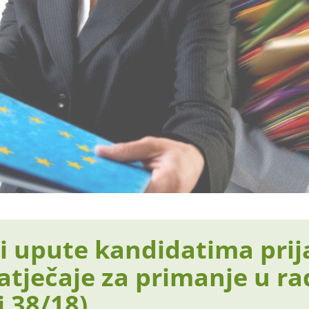
 i upute kandidatima pri
atječaje za primanje u r
i 38/18)