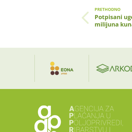
PRETHODNO
Potpisani ugo
milijuna ku