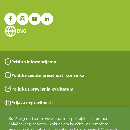
ENG
Pristup informacijama
Politika zaštite privatnosti korisnika
Politika upravljanja kvalitetom
Prijava nepravilnosti
Izjava o pristupačnosti
Korištenjem stranice www.apprrr.hr pristajete na uporabu
kolačića (eng. cookies). Blokiranjem kolačića i dalje možete
pregledavati stranicu, ali neke njezine funkcionalnosti Vam neće
Politika informacijske sigurnosti