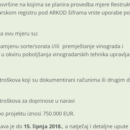
ovršine na kojima se planira provedba mjere Restrukt
darskom registru pod ARKOD šiframa vrste uporabe po
za ovu mjeru su:
amjenu sorte/sorata i/ili premještanje vinograda i
a u okviru poboljšanja vinogradarskih tehnika upravl
h troškova koji su dokumentirani računima ili drugi
 troškova za doprinose u naravi
po projektu iznosi 750.000 EUR.
java je do
15. lipnja 2018.
, a natječaj i detaljne upu