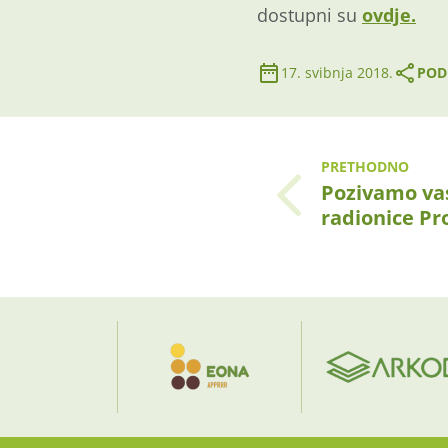
dostupni su
ovdje.
17. svibnja 2018.
PODI
PRETHODNO
Pozivamo va
radionice P