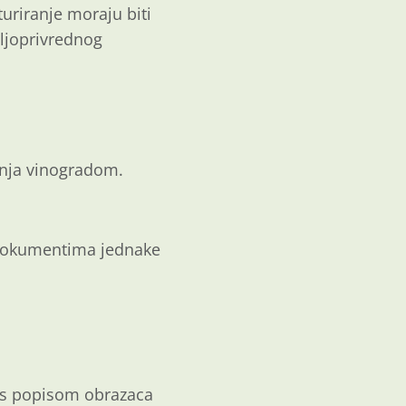
uriranje moraju biti
ljoprivrednog
janja vinogradom.
m dokumentima jednake
te s popisom obrazaca