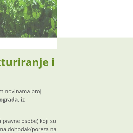
turiranje i
nim novinama broj
nograda
, iz
li pravne osobe) koji su
za na dohodak/poreza na