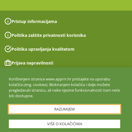
Pristup informacijama
Politika zaštite privatnosti korisnika
Politika upravljanja kvalitetom
Prijava nepravilnosti
Izjava o pristupačnosti
Korištenjem stranice www.apprrr.hr pristajete na uporabu
kolačića (eng. cookies). Blokiranjem kolačića i dalje možete
pregledavati stranicu, ali neke njezine funkcionalnosti Vam neće
Politika informacijske sigurnosti
biti dostupne.
ISO 27001:2022
RAZUMIJEM
VIŠE O KOLAČIĆIMA
Copyright © 2026. Agencija za plaćanja u poljoprivredi, ribarstvu i
ruralnom razvoju