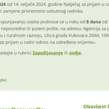
024
od 14. veljače 2024. godine Natječaj za prijam u 
di zamjene privremeno odsutnog radnika.
 ispunjavanju uvjeta podnose se u roku od
8 dana
od 
eposredno ili putem pošte, na adresu: Agencija za 
tvu i ruralnom razvoju, Ulica grada Vukovara 269d, 100
za prijam u radni odnos na određeno vrijeme«.
ledajte u rubrici
Zapošljavanje
ili
ovdje
.
JELI
Obavijest 