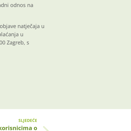
radni odnos na
objave natječaja u
plaćanja u
00 Zagreb, s
SLJEDEĆE
korisnicima o