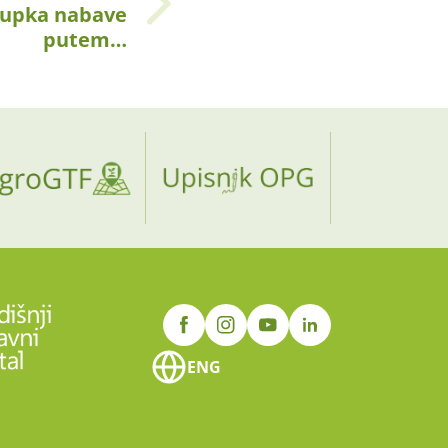
tupka nabave
putem…
ENG