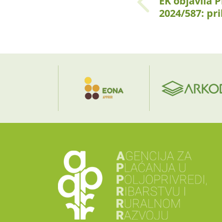
EK objavila
2024/587: pr