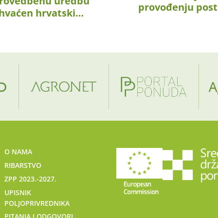
 Provedbenu uredbu
provođenju pos
ihvaćen hrvatski…
O NAMA
RIBARSTVO
ZPP 2023.-2027.
UPISNIK
POLJOPRIVREDNIKA
PITANJA I ODGOVORI