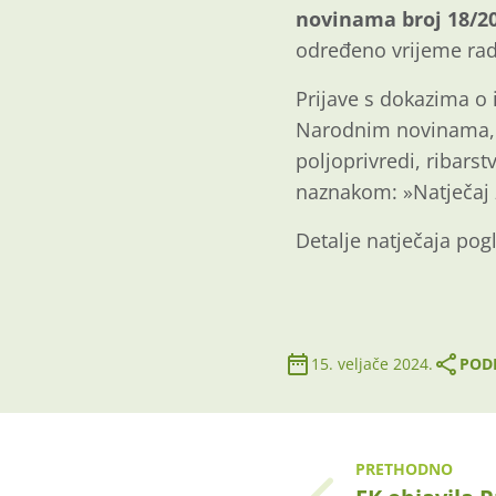
novinama broj 18/2
određeno vrijeme ra
Prijave s dokazima o
Narodnim novinama, n
poljoprivredi, ribars
naznakom: »Natječaj 
Detalje natječaja pog
15. veljače 2024.
PODI
PRETHODNO