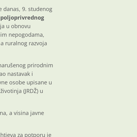
je danas, 9. studenog
 poljoprivrednog
nja u obnovu
arnim nepogodama,
a ruralnog razvoja
 narušenog prirodnim
ao nastavak i
ravne osobe upisane u
životinja (JRDŽ) u
a, a visina javne
htjeva za potporu je