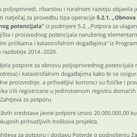
u poljoprivredi, ribarstvu i ruralnom razvoju objavila 
i natječaj za provedbu tipa operacije
5.2.1. „Obnova
nog potencijala“
iz podmjere 5.2. „Potpora za ulaga
jišta i proizvodnog potencijala narušenog element
im prilikama i katastrofalnim događajima“ iz Program
 razdoblje 2014.-2020.
odjela potpore za obnovu poljoprivrednog potencijala
resa) i katastrofalnim događajima kako bi se osigur
ne proizvodnje, a prihvatljivi korisnici su fizičke i p
ka i/ili registrirane u Jedinstvenom registru domaćih 
Zahtjeva za potporu.
ivih sredstava javne potpore iznosi 20.000.000,00 kun
kupnih prihvatljivih troškova projekta.
htjeva za potporu i dostavu Potvrde o podnošenju Za