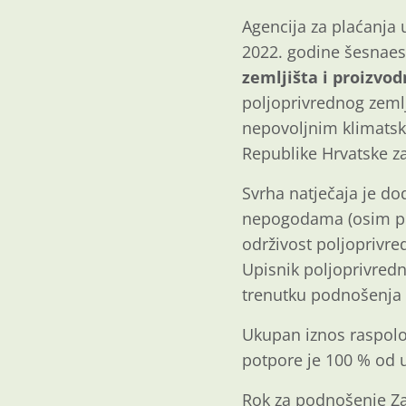
Agencija za plaćanja 
2022. godine šesnaest
zemljišta i proizvod
poljoprivrednog zeml
nepovoljnim klimatsk
Republike Hrvatske za
Svrha natječaja je d
nepogodama (osim pot
održivost poljoprivred
Upisnik poljoprivredni
trenutku podnošenja 
Ukupan iznos raspolož
potpore je 100 % od u
Rok za podnošenje Za