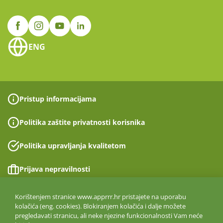
ENG
Pristup informacijama
Politika zaštite privatnosti korisnika
Politika upravljanja kvalitetom
Prijava nepravilnosti
Izjava o pristupačnosti
Korištenjem stranice www.apprrr.hr pristajete na uporabu
kolačića (eng. cookies). Blokiranjem kolačića i dalje možete
pregledavati stranicu, ali neke njezine funkcionalnosti Vam neće
Politika informacijske sigurnosti