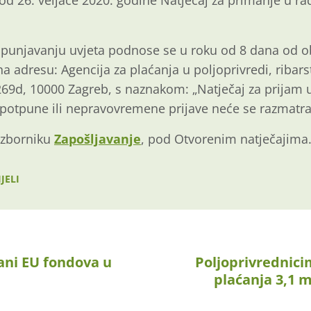
d 26. veljače 2020. godine Natječaj za primanje u r
spunjavanju uvjeta podnose se u roku od 8 dana od o
adresu: Agencija za plaćanja u poljoprivredi, ribars
269d, 10000 Zagreb, s naznakom: „Natječaj za prijam 
potpune ili nepravovremene prijave neće se razmatrat
 izborniku
Zapošljavanje
, pod Otvorenim natječajima
JELI
ani EU fondova u
Poljoprivrednici
plaćanja 3,1 m