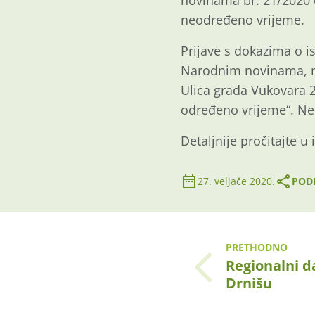
novinama br. 21/2020 o
neodređeno vrijeme.
Prijave s dokazima o i
Narodnim novinama, na 
Ulica grada Vukovara 
određeno vrijeme“. Ne
Detaljnije pročitajte u
27. veljače 2020.
PODI
PRETHODNO
Regionalni d
Drnišu