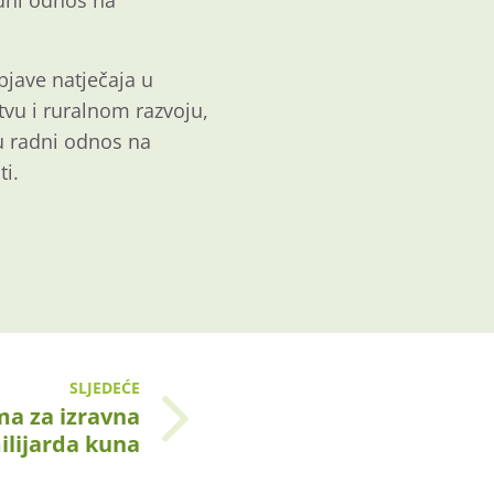
adni odnos na
bjave natječaja u
tvu i ruralnom razvoju,
u radni odnos na
i.
.
SLJEDEĆE
ma za izravna
ilijarda kuna