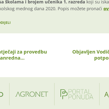
sa školama i brojem učenika 1. razreda
koji su iska
Školskog mednog dana 2020. Popis možete pronaći
ov
DIJELI
atječaji za provedbu
Objavljen Vodič
zvanredna…
potpo