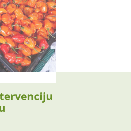
ntervenciju
du