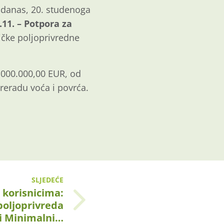
e danas, 20. studenoga
.11. – Potpora za
ičke poljoprivredne
.000.000,00 EUR, od
reradu voća i povrća.
SLJEDEĆE
 korisnicima:
poljoprivreda
ili Minimalni…