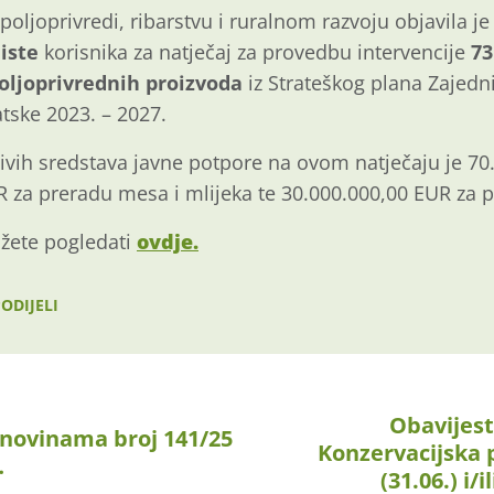
poljoprivredi, ribarstvu i ruralnom razvoju objavila j
liste
korisnika za natječaj za provedbu intervencije
73
oljoprivrednih proizvoda
iz Strateškog plana Zajedn
atske 2023. – 2027.
ivih sredstava javne potpore na ovom natječaju je 70
 za preradu mesa i mlijeka te 30.000.000,00 EUR za p
ožete pogledati
ovdje.
ODIJELI
Obavijest
novinama broj 141/25
Konzervacijska 
…
(31.06.) i/