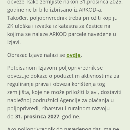
obveze, kako zemljište nakon 31.prosinca 2025.
godine ne bi bilo izbrisano iz ARKOD-a.
Također, poljoprivrednik treba priložiti kopiju
ZK uloška i izvatka iz katastra za čestice na
kojima se nalaze ARKOD parcele navedene u
Izjavi.
Obrazac Izjave nalazi se
ovdje
.
Potpisanom Izjavom poljoprivrednik se
obvezuje dokaze o poduzetim aktivnostima za
reguliranje prava i obveza korištenja tog
zemljišta, koje ne može priložiti Izjavi, dostaviti
nadležnoj podružnici Agencije za plaćanja u
poljoprivredi, ribarstvu i ruralnom razvoju
do
31. prosinca 2027
. godine.
Ako poljoprivrednik do navedenog datuma ne