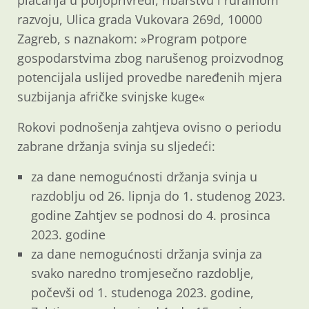
plaćanja u poljoprivredi, ribarstvu i ruralnom
razvoju, Ulica grada Vukovara 269d, 10000
Zagreb, s naznakom: »Program potpore
gospodarstvima zbog narušenog proizvodnog
potencijala uslijed provedbe naređenih mjera
suzbijanja afričke svinjske kuge«
Rokovi podnošenja zahtjeva ovisno o periodu
zabrane držanja svinja su sljedeći:
za dane nemogućnosti držanja svinja u
razdoblju od 26. lipnja do 1. studenog 2023.
godine Zahtjev se podnosi do 4. prosinca
2023. godine
za dane nemogućnosti držanja svinja za
svako naredno tromjesečno razdoblje,
počevši od 1. studenoga 2023. godine,