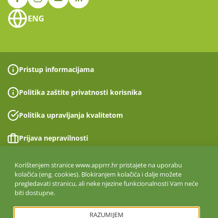
ENG
Pristup informacijama
Politika zaštite privatnosti korisnika
Politika upravljanja kvalitetom
Prijava nepravilnosti
Izjava o pristupačnosti
Korištenjem stranice www.apprrr.hr pristajete na uporabu
kolačića (eng. cookies). Blokiranjem kolačića i dalje možete
pregledavati stranicu, ali neke njezine funkcionalnosti Vam neće
Politika informacijske sigurnosti
biti dostupne.
ISO 27001:2022
RAZUMIJEM