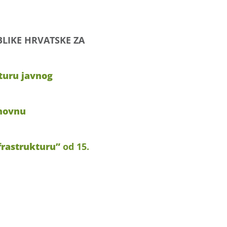
LIKE HRVATSKE ZA
kturu javnog
snovnu
frastrukturu”
od 15.