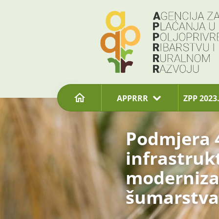
content
APPRRR
ZPP 2023.
Podmjera 4
infrastruk
modernizac
šumarstva