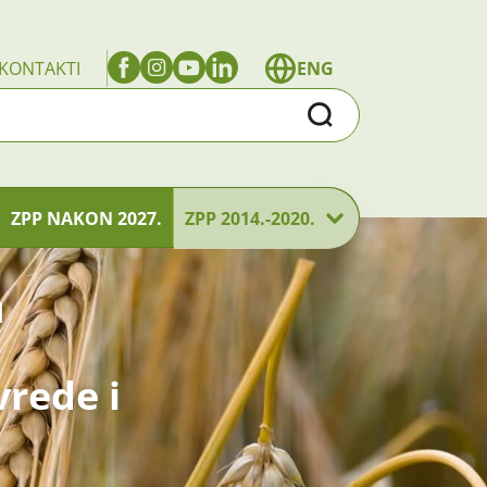
KONTAKTI
ENG
Traži
ZPP NAKON 2027.
ZPP 2014.-2020.
u
vrede i