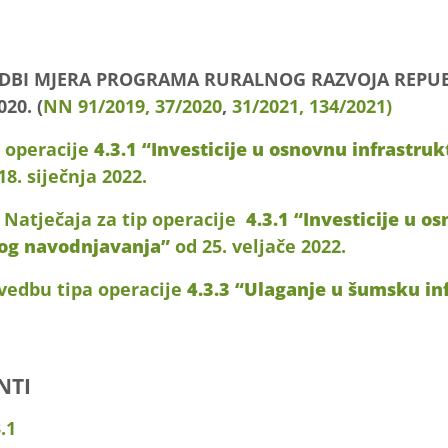
EDBI MJERA PROGRAMA RURALNOG RAZVOJA REPUB
20. (
NN 91/2019,
37/2020
,
31/2021,
134/2021)
p operacije
4.3.1 “Investicije u osnovnu infrastru
8. siječnja 2022.
 Natječaja za tip operacije
4.3.1 “Investicije u o
nog navodnjavanja”
od 25. veljače 2022.
ovedbu tipa operacije
4.3.3 “Ulaganje u šumsku in
NTI
.1