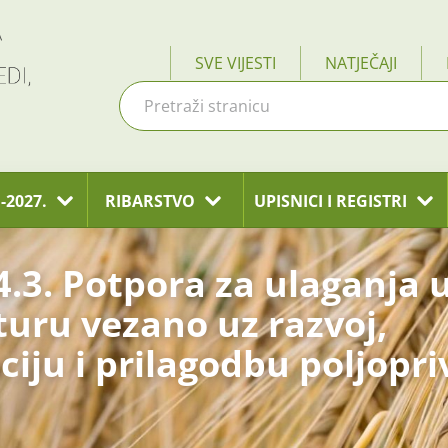
SVE VIJESTI
NATJEČAJI
-2027.
RIBARSTVO
UPISNICI I REGISTRI
.3. Potpora za ulaganja 
turu vezano uz razvoj,
iju i prilagodbu poljopri