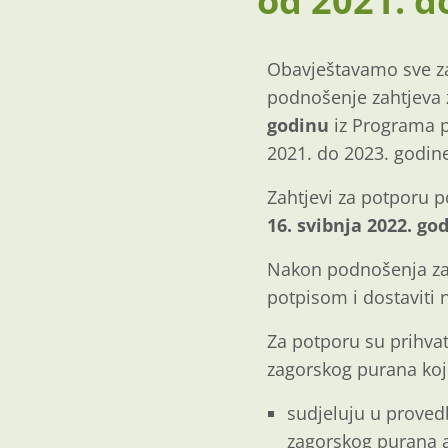
od 2021. d
Obavještavamo sve zai
podnošenje zahtjeva
godinu
iz Programa p
2021. do 2023. godin
Zahtjevi za potporu 
16. svibnja 2022. go
Nakon podnošenja zaht
potpisom i dostaviti 
Za potporu su prihvatl
zagorskog purana koj
sudjeluju u proved
zagorskog purana a