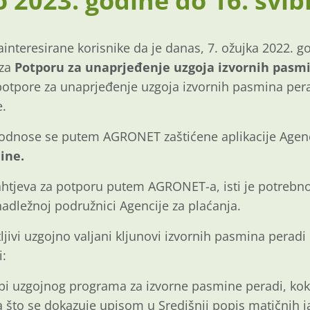
o 2023. godine do 16. svib
nteresirane korisnike da je danas, 7. ožujka 2022. g
 za
Potporu za unaprjeđenje uzgoja izvornih pasmi
otpore za unaprjeđenje uzgoja izvornih pasmina pera
e.
podnose se putem AGRONET zaštićene aplikacije Agenc
dine.
jeva za potporu putem AGRONET-a, isti je potrebno is
nadležnoj podružnici Agencije za plaćanja.
jivi uzgojno valjani kljunovi izvornih pasmina peradi 
i:
bi uzgojnog programa za izvorne pasmine peradi, koko
 što se dokazuje upisom u Središnji popis matičnih j