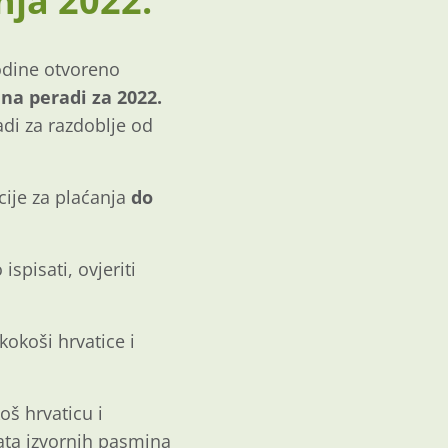
nja 2022.
odine otvoreno
na peradi za 2022.
di za razdoblje od
ije za plaćanja
do
pisati, ovjeriti
kokoši hrvatice i
š hrvaticu i
ata izvornih pasmina