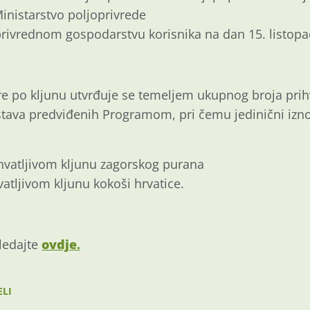
inistarstvo poljoprivrede
privrednom gospodarstvu korisnika na dan 15. listopa
re po kljunu utvrđuje se temeljem ukupnog broja prihv
dstava predviđenih Programom, pri čemu jedinični iz
hvatljivom kljunu zagorskog purana
atljivom kljunu kokoši hrvatice.
ledajte
ovdje
.
ELI