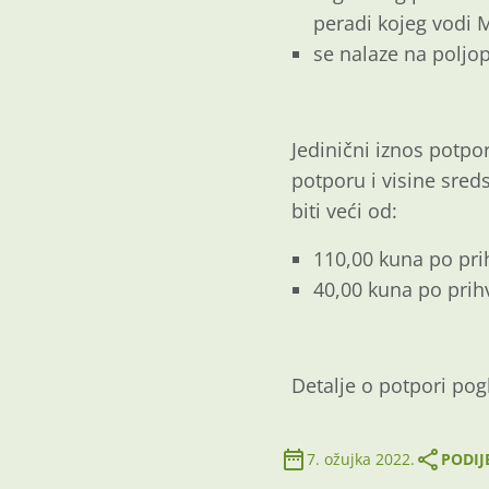
peradi kojeg vodi M
se nalaze na poljo
Jedinični iznos potpo
potporu i visine sre
biti veći od:
110,00 kuna po pri
40,00 kuna po prihv
Detalje o potpori pog
7. ožujka 2022.
PODIJ