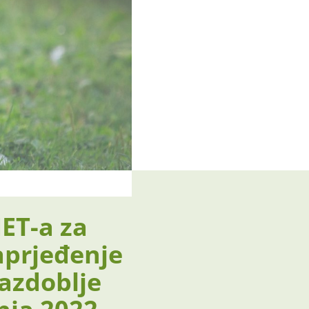
ET-a za
aprjeđenje
razdoblje