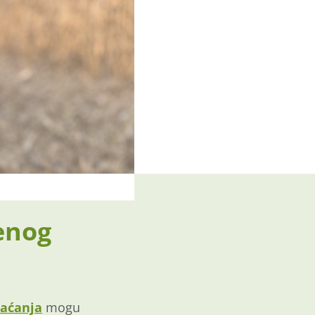
enog
laćanja
mogu