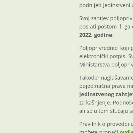
podnijeti Jedinstveni
Svoj zahtjev poljopri
poslati poštom ili ga
2022. godine
.
Poljoprivrednici koji
elektronički potpis. 
Ministarstva poljopri
Također naglašavamo d
pojedinačna prava na
jedinstvenog zahtje
za kašnjenje. Podnoš
ali se u tom slučaju
Pravilnik o provedbi 
možete pronaći
ovdje