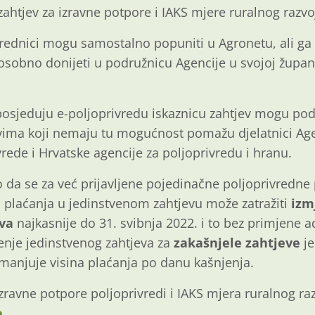
 zahtjev za izravne potpore i IAKS mjere ruralnog razv
vrednici mogu samostalno popuniti u Agronetu, ali ga 
 osobno donijeti u podružnicu Agencije u svojoj župan
 posjeduju e-poljoprivredu iskaznicu zahtjev mogu podn
Svima koji nemaju tu mogućnost pomažu djelatnici Age
vrede i Hrvatske agencije za poljoprivredu i hranu.
a se za već prijavljene pojedinačne poljoprivredne p
 plaćanja u jedinstvenom zahtjevu može zatražiti
izm
va
najkasnije do 31. svibnja 2022.
i to bez primjene a
enje jedinstvenog zahtjeva za
zakašnjele zahtjeve
je
 smanjuje visina plaćanja po danu kašnjenja.
izravne potpore poljoprivredi i IAKS mjera ruralnog ra
.