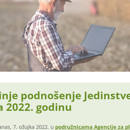
inje podnošenje Jedinstv
a 2022. godinu
anas, 7. ožujka 2022. u
podružnicama Agencije za p