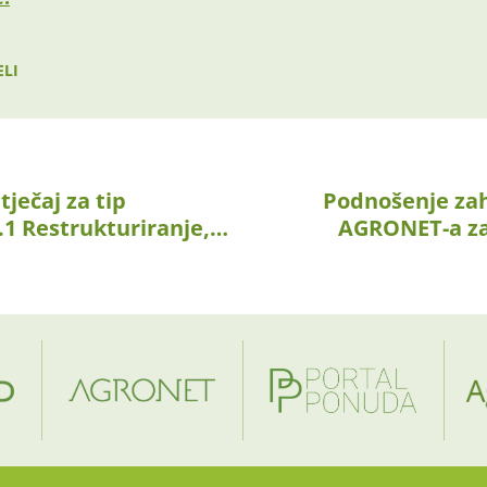
ELI
ječaj za tip
Podnošenje za
1.1 Restrukturiranje,…
AGRONET-a za