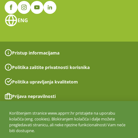
ENG
Pristup informacijama
Politika zaštite privatnosti korisnika
Politika upravljanja kvalitetom
Prijava nepravilnosti
Izjava o pristupačnosti
Korištenjem stranice www.apprrr.hr pristajete na uporabu
kolačića (eng. cookies). Blokiranjem kolačića i dalje možete
pregledavati stranicu, ali neke njezine funkcionalnosti Vam neće
Politika informacijske sigurnosti
biti dostupne.