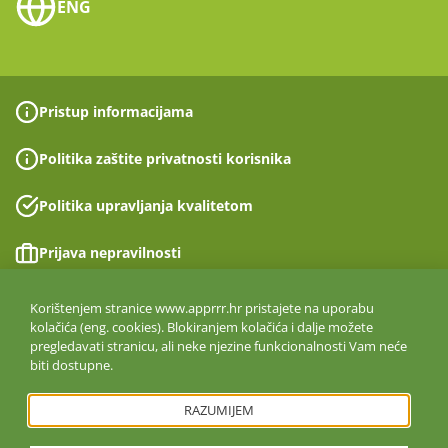
ENG
Pristup informacijama
Politika zaštite privatnosti korisnika
Politika upravljanja kvalitetom
Prijava nepravilnosti
Izjava o pristupačnosti
Korištenjem stranice www.apprrr.hr pristajete na uporabu
kolačića (eng. cookies). Blokiranjem kolačića i dalje možete
pregledavati stranicu, ali neke njezine funkcionalnosti Vam neće
Politika informacijske sigurnosti
biti dostupne.
ISO 27001:2022
RAZUMIJEM