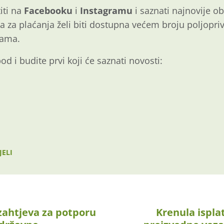
iti na
Facebooku
i
Instagramu
i saznati najnovije oba
a za plaćanja želi biti dostupna većem broju poljopri
nama.
pod i budite prvi koji će saznati novosti:
JELI
zahtjeva za potporu
Krenula ispla