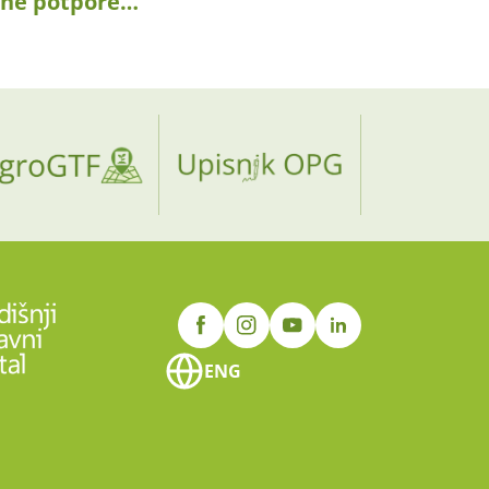
ane potpore…
ENG