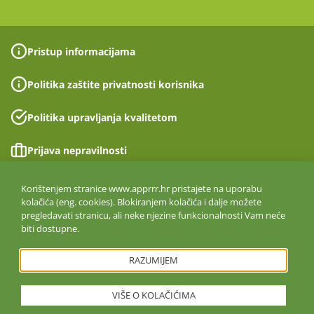
Pristup informacijama
Politika zaštite privatnosti korisnika
Politika upravljanja kvalitetom
Prijava nepravilnosti
Izjava o pristupačnosti
Korištenjem stranice www.apprrr.hr pristajete na uporabu
kolačića (eng. cookies). Blokiranjem kolačića i dalje možete
pregledavati stranicu, ali neke njezine funkcionalnosti Vam neće
Politika informacijske sigurnosti
biti dostupne.
ISO 27001:2022
RAZUMIJEM
VIŠE O KOLAČIĆIMA
Copyright © 2026. Agencija za plaćanja u poljoprivredi, ribarstvu i
ruralnom razvoju