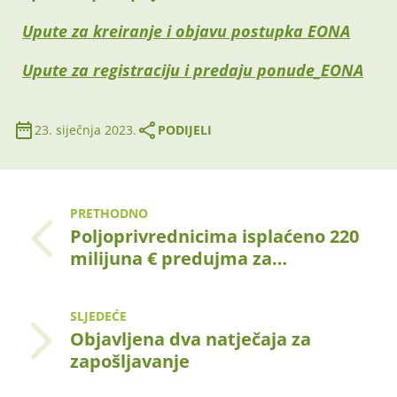
Upute za kreiranje i objavu postupka EONA
Upute za registraciju i predaju ponude_EONA
23. siječnja 2023.
PODIJELI
PRETHODNO
Poljoprivrednicima isplaćeno 220
milijuna € predujma za…
SLJEDEĆE
Objavljena dva natječaja za
zapošljavanje