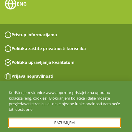
ENG
Pristup informacijama
Politika zaštite privatnosti korisnika
Politika upravljanja kvalitetom
Prijava nepravilnosti
Izjava o pristupačnosti
Korištenjem stranice www.apprrr.hr pristajete na uporabu
kolačića (eng. cookies). Blokiranjem kolačića i dalje možete
pregledavati stranicu, ali neke njezine funkcionalnosti Vam neće
Politika informacijske sigurnosti
biti dostupne.
ISO 27001:2022
RAZUMIJEM