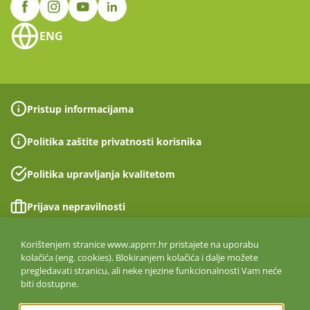
ENG
Pristup informacijama
Politika zaštite privatnosti korisnika
Politika upravljanja kvalitetom
Prijava nepravilnosti
Izjava o pristupačnosti
Korištenjem stranice www.apprrr.hr pristajete na uporabu
kolačića (eng. cookies). Blokiranjem kolačića i dalje možete
pregledavati stranicu, ali neke njezine funkcionalnosti Vam neće
Politika informacijske sigurnosti
biti dostupne.
ISO 27001:2022