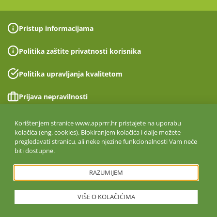
Pristup informacijama
Politika zaštite privatnosti korisnika
Politika upravljanja kvalitetom
Prijava nepravilnosti
Izjava o pristupačnosti
Korištenjem stranice www.apprrr.hr pristajete na uporabu
kolačića (eng. cookies). Blokiranjem kolačića i dalje možete
pregledavati stranicu, ali neke njezine funkcionalnosti Vam neće
Politika informacijske sigurnosti
biti dostupne.
ISO 27001:2022
RAZUMIJEM
VIŠE O KOLAČIĆIMA
Copyright © 2026. Agencija za plaćanja u poljoprivredi, ribarstvu i
ruralnom razvoju