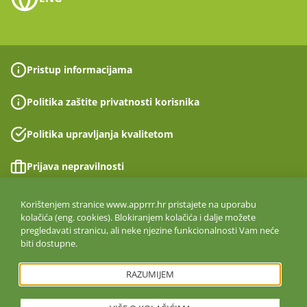
Pristup informacijama
Politika zaštite privatnosti korisnika
Politika upravljanja kvalitetom
Prijava nepravilnosti
Izjava o pristupačnosti
Korištenjem stranice www.apprrr.hr pristajete na uporabu
kolačića (eng. cookies). Blokiranjem kolačića i dalje možete
pregledavati stranicu, ali neke njezine funkcionalnosti Vam neće
Politika informacijske sigurnosti
biti dostupne.
ISO 27001:2022
RAZUMIJEM