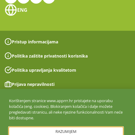
ENG
Pristup informacijama
Politika zaštite privatnosti korisnika
Politika upravljanja kvalitetom
Prijava nepravilnosti
Izjava o pristupačnosti
Korištenjem stranice www.apprrr.hr pristajete na uporabu
kolačića (eng. cookies). Blokiranjem kolačića i dalje možete
pregledavati stranicu, ali neke njezine funkcionalnosti Vam neće
Politika informacijske sigurnosti
biti dostupne.
ISO 27001:2022
RAZUMIJEM