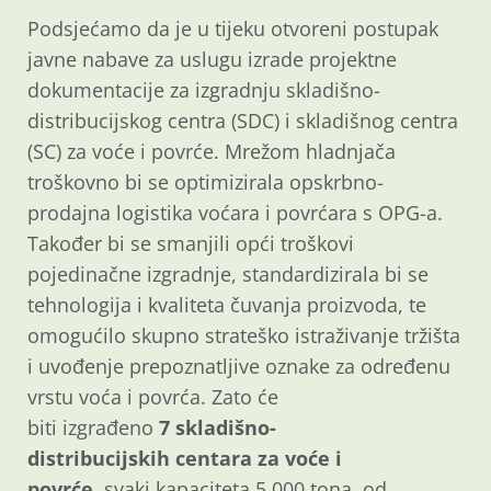
Podsjećamo da je u tijeku otvoreni postupak
javne nabave za uslugu izrade projektne
dokumentacije za izgradnju skladišno-
distribucijskog centra (SDC) i skladišnog centra
(SC) za voće i povrće. Mrežom hladnjača
troškovno bi se optimizirala opskrbno-
prodajna logistika voćara i povrćara s OPG-a.
Također bi se smanjili opći troškovi
pojedinačne izgradnje, standardizirala bi se
tehnologija i kvaliteta čuvanja proizvoda, te
omogućilo skupno strateško istraživanje tržišta
i uvođenje prepoznatljive oznake za određenu
vrstu voća i povrća. Zato će
biti izgrađeno
7 skladišno-
distribucijskih centara za voće i
povrće,
svaki kapaciteta 5.000 tona, od