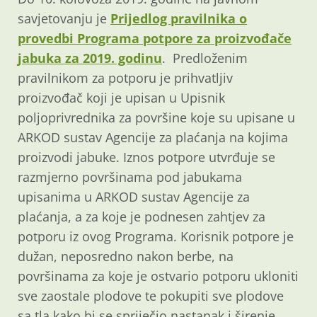
savjetovanju je
Prijedlog pravilnika o
provedbi Programa potpore za proizvođače
jabuka za 2019. godinu
. Predloženim
pravilnikom za potporu je prihvatljiv
proizvođač koji je upisan u Upisnik
poljoprivrednika za površine koje su upisane u
ARKOD sustav Agencije za plaćanja na kojima
proizvodi jabuke. Iznos potpore utvrđuje se
razmjerno površinama pod jabukama
upisanima u ARKOD sustav Agencije za
plaćanja, a za koje je podnesen zahtjev za
potporu iz ovog Programa. Korisnik potpore je
dužan, neposredno nakon berbe, na
površinama za koje je ostvario potporu ukloniti
sve zaostale plodove te pokupiti sve plodove
sa tla kako bi se spriječio nastanak i širenje