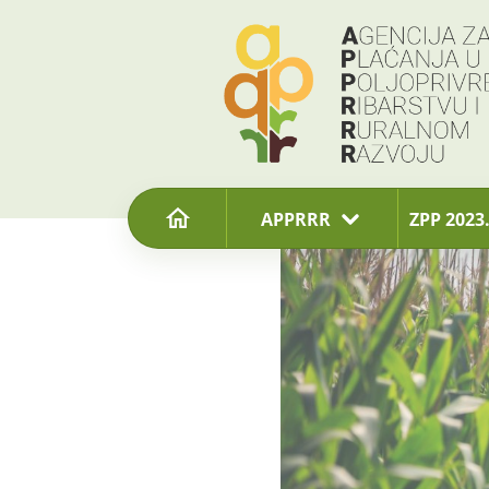
content
APPRRR
ZPP 2023.