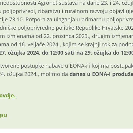
 nedostupnosti Agronet sustava na dane 23. i 24. ožuj
u poljoprivredi, ribarstvu i ruralnom razvoju objavljuj
ije 73.10. Potpora za ulaganja u primarnu poljoprivr
dničke poljoprivredne politike Republike Hrvatske 202
im izmjenama od 22. prosinca 2023., drugim izmjenam
ama od 16. veljače 2024., kojim se krajnji rok za podn
27. ožujka 2024. do 12:00 sati na 29. ožujka do 12:00
 otvorene postupke nabave u EONA-i i kojima postupa
 24. ožujka 2024., molimo da
danas u EONA-i produže
ovdje.
JELI