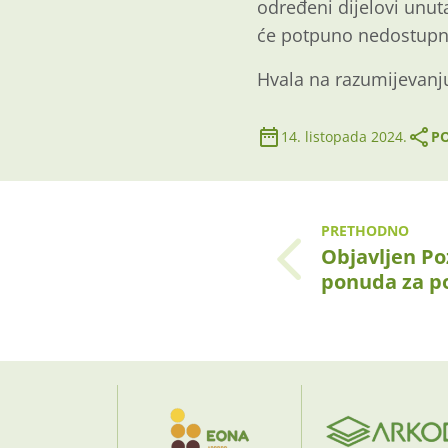
određeni dijelovi unuta
će potpuno nedostupna
Hvala na razumijevanj
14. listopada 2024.
PO
PRETHODNO
Objavljen Po
ponuda za p