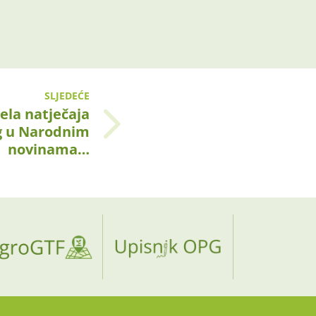
SLJEDEĆE
jela natječaja
g u Narodnim
novinama…