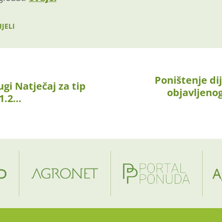
JELI
Poništenje di
gi Natječaj za tip
objavljeno
.1.2…