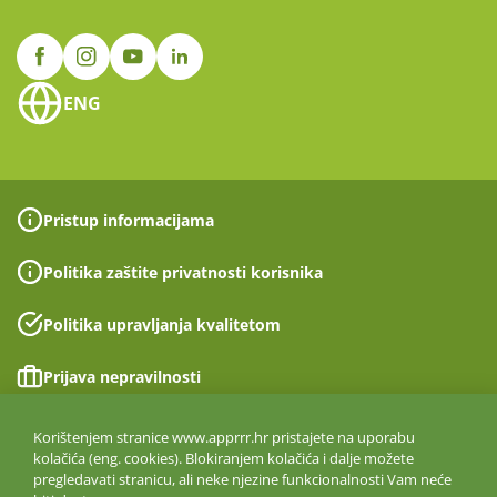
ENG
Pristup informacijama
Politika zaštite privatnosti korisnika
Politika upravljanja kvalitetom
Prijava nepravilnosti
Izjava o pristupačnosti
Korištenjem stranice www.apprrr.hr pristajete na uporabu
kolačića (eng. cookies). Blokiranjem kolačića i dalje možete
pregledavati stranicu, ali neke njezine funkcionalnosti Vam neće
Politika informacijske sigurnosti